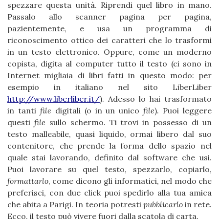
spezzare questa unità. Riprendi quel libro in mano.
Passalo allo scanner pagina per pagina,
pazientemente, e usa un programma di
riconoscimento ottico dei caratteri che lo trasformi
in un testo elettronico. Oppure, come un moderno
copista, digita al computer tutto il testo (ci sono in
Internet migliaia di libri fatti in questo modo: per
esempio in italiano nel sito LiberLiber
http://www.liberliber.it/
). Adesso lo hai trasformato
in tanti
file
digitali (o in un unico
file
). Puoi leggere
questi
file
sullo schermo. Ti trovi in possesso di un
testo malleabile, quasi liquido, ormai libero dal suo
contenitore, che prende la forma dello spazio nel
quale stai lavorando, definito dal software che usi.
Puoi lavorare su quel testo, spezzarlo, copiarlo,
formattarlo
, come dicono gli informatici, nel modo che
preferisci, con due click puoi spedirlo alla tua amica
che abita a Parigi. In teoria potresti
pubblicarlo
in rete.
Ecco, il testo può vivere fuori dalla scatola di carta.