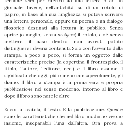
termine
libro
per riferirti ad una lettera o ad un
giornale. Invece, nell’antichità, su di un rotolo di
papiro, in base alla sua lunghezza si poteva scrivere
una lettera personale, oppure un poema o un dialogo
filosofico destinati alla lettura in pubblico. Senza
aprire (o meglio, senza
svolgere
) il rotolo, cioè senza
metterci il naso dentro, non avresti potuto
distinguere i diversi contenuti. Solo con l’avvento della
stampa, a poco a poco, si forma un oggetto dalle
caratteristiche precise (la copertina, il frontespizio, il
titolo, l’autore, l’editore, ecc.) e il libro assume il
significato che oggi, più o meno consapevolmente, gli
diamo. Il libro a stampa è la prima vera e propria
pubblicazione
nel senso moderno. Intorno al libro e
dopo il libro sono nate le altre.
Ecco: la scatola, il testo. E la pubblicazione. Queste
sono le caratteristiche che nel libro moderno vivono
insieme, inseparabili l’una dall’altra. Ora prova a